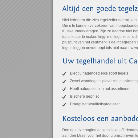
Niet iedereen die zich tegelzetter noemt, kan
Om u te kunnen verzekeren van hoogstaande kw
Kluskeurmerk dragen. Zijn ze daartoe niet bev
dat u louter te maken krijgt met tegelzetters 
pluspunt van het keurmerk is de inbegrepen b
tegels leggen onverhoopt iets niet naar uw w
Biedt u nagenoeg elke soort tegels
Zowel wandtegels, plavuizen als vloerte
Heeft natuursteen in het assortiment
Is scherp geprijsd
Draagt het kwaliteitspredicaat
Doe op deze pagina de kosteloze offerteaanvr
aan den IJssel voor het door u omschreven t