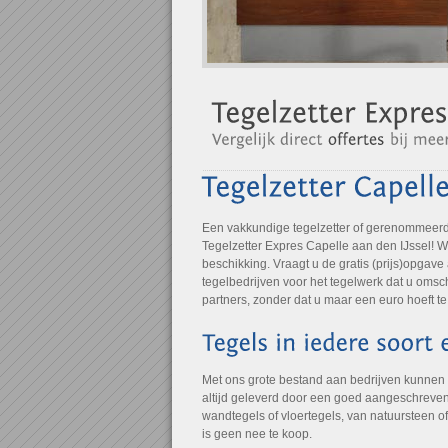
Een vakkundige tegelzetter of gerenommeerde 
Tegelzetter Expres Capelle aan den IJssel! W
beschikking. Vraagt u de gratis (prijs)opgav
tegelbedrijven voor het tegelwerk dat u omsch
partners, zonder dat u maar een euro hoeft te
Met ons grote bestand aan bedrijven kunnen
altijd geleverd door een goed aangeschreven 
wandtegels of vloertegels, van natuursteen o
is geen nee te koop.