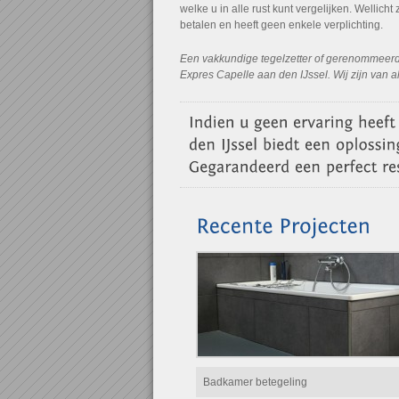
welke u in alle rust kunt vergelijken. Wellicht z
betalen en heeft geen enkele verplichting.
Een vakkundige tegelzetter of gerenommeerde 
Expres Capelle aan den IJssel. Wij zijn van al
Badkamer betegeling