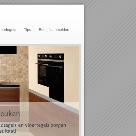
loertegels
Tips
Bedrijf aanmelden