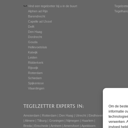
Vind een tegelzetter bij u in de buurt
Tegelzett
Alphen ad Rijn
Tegelhande
Barendrecht
Capelle ad IJssel
Delft
Den Haag
Dordrecht
Gouda
Hellevoetsluis
Katwijk
Leiden
Ridderkerk
Rijswijk
Rotterdam
Schiedam
Spijkenisse
Vlaardingen
Om de beste 
informatie o
Amsterdam
|
Rotterdam
|
Den Haag
|
Utrecht
|
Eindhoven
technologieë
|
Almere
|
Tilburg
|
Groningen
|
Nijmegen
|
Haarlem
|
verwerken. A
Breda
|
Enschede
|
Arnhem
|
Amersfoort
|
Apeldoorn
invloed heb