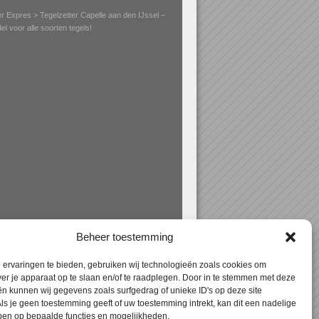
er Expres
> Tegelzetter Capelle aan den IJssel –
l voor alle soorten tegels!
Beheer toestemming
ervaringen te bieden, gebruiken wij technologieën zoals cookies om
ver je apparaat op te slaan en/of te raadplegen. Door in te stemmen met deze
n kunnen wij gegevens zoals surfgedrag of unieke ID's op deze site
ls je geen toestemming geeft of uw toestemming intrekt, kan dit een nadelige
ben op bepaalde functies en mogelijkheden.