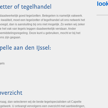
 daadwerkelijk goed tegelzetten. Betegelen is namelijk vakwerk.
aliteit, moet een tegelzetter of tegelhandel uit ons netwerk het
oegd, dan is aansluiting bij ons niet mogelijk. Zo weten wij zeker
die het vak van tegels leggen daadwerkelijk verstaan. Ander
emiddelingsregeling. Deze kunt u gebruiken, mocht er bij het
ens zijn gegaan.
gels
aag, dan selecteren wij de beste tegelspecialisten uit Capelle
egelwerk. U ontvangt vervolgens een overzicht met aanbiedingen,