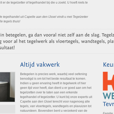
it er de tegelzetter of tegelhandel bij die u zoekt. U hoeft niets te
tegelhandel uit Capelle aan den IJssel vindt u met Tegelzetter
le tegels thuis!
Betegelen is precies werk, waarbij veel oefening
benodigd is om tot het beste resultaat te komen.
Indien u geen ervaring heeft in tegelwerk of hier
geen tijd voor heeft, dan dient u er goed aan om het
tegelzetten over te laten aan een erkende
tegelhandel of tegelzetter. U kunt bij onze experts uit
Capelle aan den IJssel terecht voor nagenoeg alle
tegels, van vloertegels, wandtegels en plavuizen tot
natuursteen. Bovendien bent u verzekerd van de
Familie