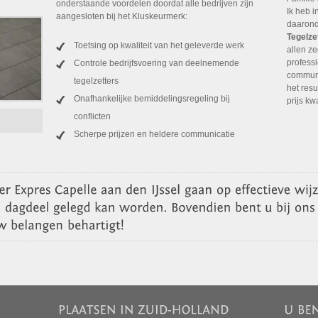
onderstaande voordelen doordat alle bedrijven zijn
Ik heb 
aangesloten bij het Kluskeurmerk:
daarond
Tegelze
Toetsing op kwaliteit van het geleverde werk
allen ze
profess
Controle bedrijfsvoering van deelnemende
communi
tegelzetters
het resu
Onafhankelijke bemiddelingsregeling bij
prijs kw
conflicten
Scherpe prijzen en heldere communicatie