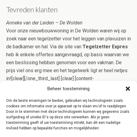
Tevreden klanten
Anneke van der Leiden – De Wolden
Voor onze nieuwbouwwoning in De Wolden waren wij op
zoek naar een tegelzetter voor het leggen van plavuizen in
de badkamer en hal. Via de site van
Tegelzetter Expres
heb ik enkele offertes aangevraagd, op basis waarvan we
een beslissing hebben genomen voor een vakman. De
prijs viel ons erg mee en het tegelwerk ligt er heel netjes
in![clear][/one_third_last] [clear] [content-
highlight]Betegelen is specialistisch werk. Onze
Beheer toestemming
specialisten uit De Wolden bewijzen echter dagelijks dat
Om de beste ervaringen te bieden, gebruiken wij technologieën zoals
goed tegelwerk niet per definitie duur hoeft te zijn. Dit
cookies om informatie over je apparaat op te slaan en/of te raadplegen.
bewijzen wij u graag, vraag daarom eens een offerte aan
Door in te stemmen met deze technologieën kunnen wij gegevens zoals
surfgedrag of unieke ID's op deze site verwerken. Als je geen
voor een opgave op maat![/content-highlight]
toestemming geeft of uw toestemming intrekt, kan dit een nadelige
invloed hebben op bepaalde functies en mogelijkheden.