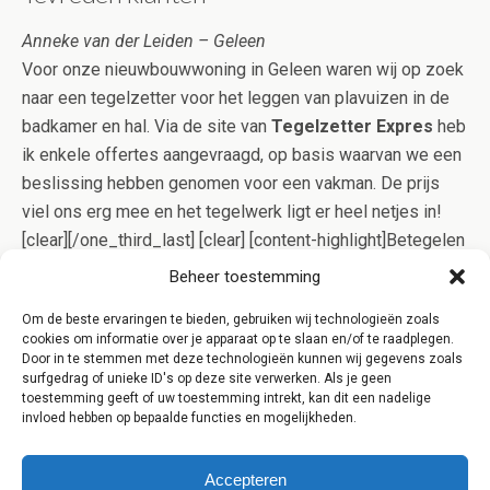
Anneke van der Leiden – Geleen
Voor onze nieuwbouwwoning in Geleen waren wij op zoek
naar een tegelzetter voor het leggen van plavuizen in de
badkamer en hal. Via de site van
Tegelzetter Expres
heb
ik enkele offertes aangevraagd, op basis waarvan we een
beslissing hebben genomen voor een vakman. De prijs
viel ons erg mee en het tegelwerk ligt er heel netjes in!
[clear][/one_third_last] [clear] [content-highlight]Betegelen
is specialistisch werk. Onze specialisten uit Geleen
Beheer toestemming
bewijzen echter dagelijks dat goed tegelwerk niet per
Om de beste ervaringen te bieden, gebruiken wij technologieën zoals
definitie duur hoeft te zijn. Dit bewijzen wij u graag, vraag
cookies om informatie over je apparaat op te slaan en/of te raadplegen.
daarom eens een offerte aan voor een opgave op maat!
Door in te stemmen met deze technologieën kunnen wij gegevens zoals
surfgedrag of unieke ID's op deze site verwerken. Als je geen
[/content-highlight]
toestemming geeft of uw toestemming intrekt, kan dit een nadelige
invloed hebben op bepaalde functies en mogelijkheden.
Accepteren