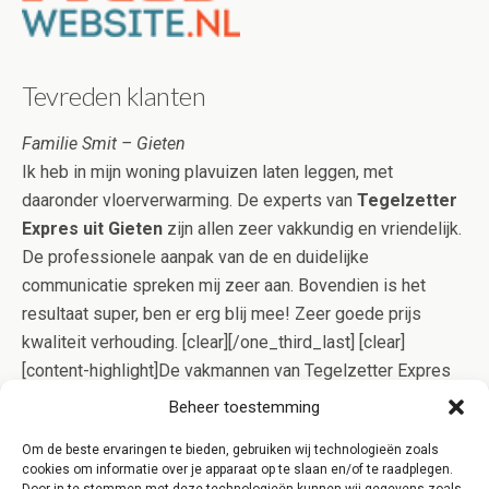
Tevreden klanten
Familie Smit – Gieten
Ik heb in mijn woning plavuizen laten leggen, met
daaronder vloerverwarming. De experts van
Tegelzetter
Expres uit Gieten
zijn allen zeer vakkundig en vriendelijk.
De professionele aanpak van de en duidelijke
communicatie spreken mij zeer aan. Bovendien is het
resultaat super, ben er erg blij mee! Zeer goede prijs
kwaliteit verhouding. [clear][/one_third_last] [clear]
[content-highlight]De vakmannen van Tegelzetter Expres
Gieten gaan op effectieve wijze voor u aan de slag, zodat
Beheer toestemming
het tegelwerk meestal in één dagdeel gelegd kan worden.
Om de beste ervaringen te bieden, gebruiken wij technologieën zoals
Bovendien bent u bij ons verzekerd van kwaliteit, doordat
cookies om informatie over je apparaat op te slaan en/of te raadplegen.
het Kluskeurmerk uw belangen behartigt![/content-