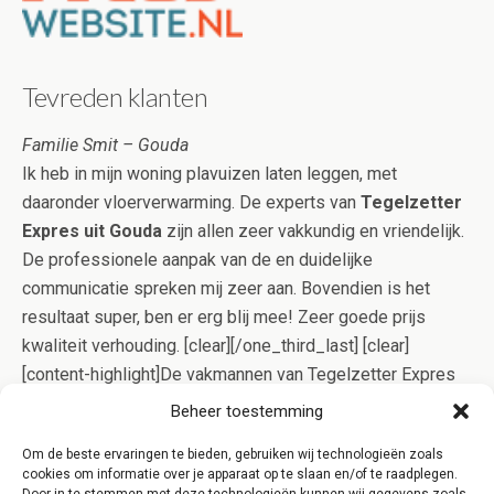
Tevreden klanten
Familie Smit – Gouda
Ik heb in mijn woning plavuizen laten leggen, met
daaronder vloerverwarming. De experts van
Tegelzetter
Expres uit Gouda
zijn allen zeer vakkundig en vriendelijk.
De professionele aanpak van de en duidelijke
communicatie spreken mij zeer aan. Bovendien is het
resultaat super, ben er erg blij mee! Zeer goede prijs
kwaliteit verhouding. [clear][/one_third_last] [clear]
[content-highlight]De vakmannen van Tegelzetter Expres
Gouda gaan op effectieve wijze voor u aan de slag, zodat
Beheer toestemming
het tegelwerk meestal in één dagdeel gelegd kan worden.
Om de beste ervaringen te bieden, gebruiken wij technologieën zoals
Bovendien bent u bij ons verzekerd van kwaliteit, doordat
cookies om informatie over je apparaat op te slaan en/of te raadplegen.
het Kluskeurmerk uw belangen behartigt![/content-