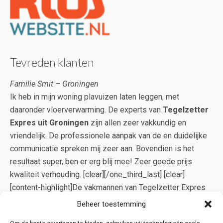
Tevreden klanten
Familie Smit – Groningen
Ik heb in mijn woning plavuizen laten leggen, met
daaronder vloerverwarming. De experts van
Tegelzetter
Expres uit Groningen
zijn allen zeer vakkundig en
vriendelijk. De professionele aanpak van de en duidelijke
communicatie spreken mij zeer aan. Bovendien is het
resultaat super, ben er erg blij mee! Zeer goede prijs
kwaliteit verhouding. [clear][/one_third_last] [clear]
[content-highlight]De vakmannen van Tegelzetter Expres
Groningen gaan op effectieve wijze voor u aan de slag,
Beheer toestemming
zodat het tegelwerk meestal in één dagdeel gelegd kan