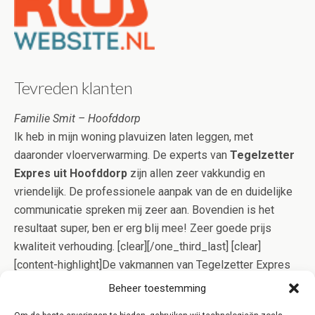
Tevreden klanten
Familie Smit – Hoofddorp
Ik heb in mijn woning plavuizen laten leggen, met
daaronder vloerverwarming. De experts van
Tegelzetter
Expres uit Hoofddorp
zijn allen zeer vakkundig en
vriendelijk. De professionele aanpak van de en duidelijke
communicatie spreken mij zeer aan. Bovendien is het
resultaat super, ben er erg blij mee! Zeer goede prijs
kwaliteit verhouding. [clear][/one_third_last] [clear]
[content-highlight]De vakmannen van Tegelzetter Expres
Hoofddorp gaan op effectieve wijze voor u aan de slag,
Beheer toestemming
zodat het tegelwerk meestal in één dagdeel gelegd kan