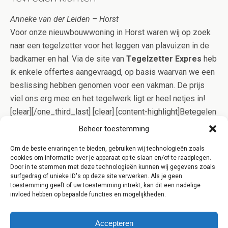
Anneke van der Leiden – Horst
Voor onze nieuwbouwwoning in Horst waren wij op zoek
naar een tegelzetter voor het leggen van plavuizen in de
badkamer en hal. Via de site van
Tegelzetter Expres
heb
ik enkele offertes aangevraagd, op basis waarvan we een
beslissing hebben genomen voor een vakman. De prijs
viel ons erg mee en het tegelwerk ligt er heel netjes in!
[clear][/one_third_last] [clear] [content-highlight]Betegelen
is specialistisch werk. Onze specialisten uit Horst
Beheer toestemming
bewijzen echter dagelijks dat goed tegelwerk niet per
Om de beste ervaringen te bieden, gebruiken wij technologieën zoals
definitie duur hoeft te zijn. Dit bewijzen wij u graag, vraag
cookies om informatie over je apparaat op te slaan en/of te raadplegen.
daarom eens een offerte aan voor een opgave op maat!
Door in te stemmen met deze technologieën kunnen wij gegevens zoals
surfgedrag of unieke ID's op deze site verwerken. Als je geen
[/content-highlight]
toestemming geeft of uw toestemming intrekt, kan dit een nadelige
invloed hebben op bepaalde functies en mogelijkheden.
Accepteren