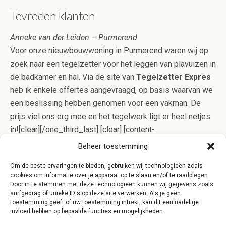
Tevreden klanten
Anneke van der Leiden – Purmerend
Voor onze nieuwbouwwoning in Purmerend waren wij op
zoek naar een tegelzetter voor het leggen van plavuizen in
de badkamer en hal. Via de site van
Tegelzetter Expres
heb ik enkele offertes aangevraagd, op basis waarvan we
een beslissing hebben genomen voor een vakman. De
prijs viel ons erg mee en het tegelwerk ligt er heel netjes
in![clear][/one_third_last] [clear] [content-
highlight]Betegelen is specialistisch werk. Onze
Beheer toestemming
specialisten uit Purmerend bewijzen echter dagelijks dat
Om de beste ervaringen te bieden, gebruiken wij technologieën zoals
goed tegelwerk niet per definitie duur hoeft te zijn. Dit
cookies om informatie over je apparaat op te slaan en/of te raadplegen.
bewijzen wij u graag, vraag daarom eens een offerte aan
Door in te stemmen met deze technologieën kunnen wij gegevens zoals
surfgedrag of unieke ID's op deze site verwerken. Als je geen
voor een opgave op maat![/content-highlight]
toestemming geeft of uw toestemming intrekt, kan dit een nadelige
invloed hebben op bepaalde functies en mogelijkheden.