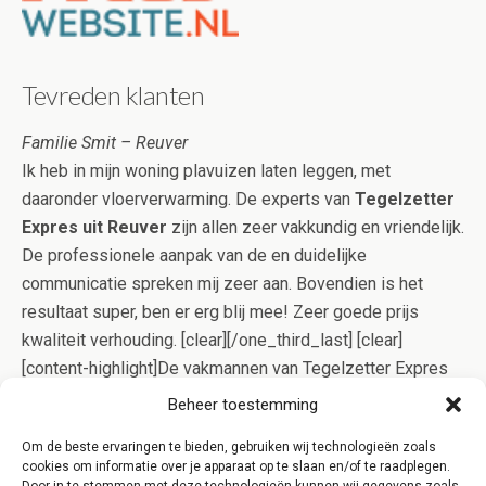
Tevreden klanten
Familie Smit – Reuver
Ik heb in mijn woning plavuizen laten leggen, met
daaronder vloerverwarming. De experts van
Tegelzetter
Expres uit Reuver
zijn allen zeer vakkundig en vriendelijk.
De professionele aanpak van de en duidelijke
communicatie spreken mij zeer aan. Bovendien is het
resultaat super, ben er erg blij mee! Zeer goede prijs
kwaliteit verhouding. [clear][/one_third_last] [clear]
[content-highlight]De vakmannen van Tegelzetter Expres
Reuver gaan op effectieve wijze voor u aan de slag, zodat
Beheer toestemming
het tegelwerk meestal in één dagdeel gelegd kan worden.
Om de beste ervaringen te bieden, gebruiken wij technologieën zoals
Bovendien bent u bij ons verzekerd van kwaliteit, doordat
cookies om informatie over je apparaat op te slaan en/of te raadplegen.
het Kluskeurmerk uw belangen behartigt![/content-