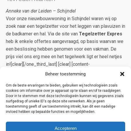
Anneke van der Leiden – Schijndel
Voor onze nieuwbouwwoning in Schijndel waren wij op
zoek naar een tegelzetter voor het leggen van plavuizen in
de badkamer en hal. Via de site van
Tegelzetter Expres
heb ik enkele offertes aangevraagd, op basis waarvan we
een beslissing hebben genomen voor een vakman. De
prijs viel ons erg mee en het tegelwerk ligt er heel netjes
in![clear][/one_third_last] [clear] [content-
highlight]Betegelen is specialistisch werk. Onze
Beheer toestemming
specialisten uit Schijndel bewijzen echter dagelijks dat
Om de beste ervaringen te bieden, gebruiken wij technologieën zoals
goed tegelwerk niet per definitie duur hoeft te zijn. Dit
cookies om informatie over je apparaat op te slaan en/of te raadplegen.
bewijzen wij u graag, vraag daarom eens een offerte aan
Door in te stemmen met deze technologieën kunnen wij gegevens zoals
surfgedrag of unieke ID's op deze site verwerken. Als je geen
voor een opgave op maat![/content-highlight]
toestemming geeft of uw toestemming intrekt, kan dit een nadelige
invloed hebben op bepaalde functies en mogelijkheden.
Accepteren