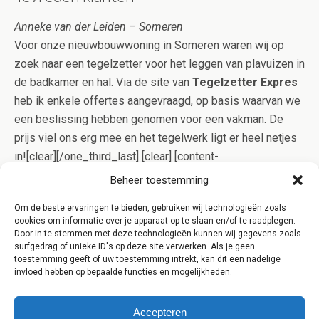
Anneke van der Leiden – Someren
Voor onze nieuwbouwwoning in Someren waren wij op
zoek naar een tegelzetter voor het leggen van plavuizen in
de badkamer en hal. Via de site van
Tegelzetter Expres
heb ik enkele offertes aangevraagd, op basis waarvan we
een beslissing hebben genomen voor een vakman. De
prijs viel ons erg mee en het tegelwerk ligt er heel netjes
in![clear][/one_third_last] [clear] [content-
highlight]Betegelen is specialistisch werk. Onze
Beheer toestemming
specialisten uit Someren bewijzen echter dagelijks dat
Om de beste ervaringen te bieden, gebruiken wij technologieën zoals
goed tegelwerk niet per definitie duur hoeft te zijn. Dit
cookies om informatie over je apparaat op te slaan en/of te raadplegen.
bewijzen wij u graag, vraag daarom eens een offerte aan
Door in te stemmen met deze technologieën kunnen wij gegevens zoals
surfgedrag of unieke ID's op deze site verwerken. Als je geen
voor een opgave op maat![/content-highlight]
toestemming geeft of uw toestemming intrekt, kan dit een nadelige
invloed hebben op bepaalde functies en mogelijkheden.
Accepteren