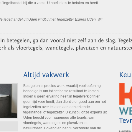
 of tegelhandel bij die u zoekt. U hoeft niets te betalen en heeft
 tegelhandel uit Uden vindt u met Tegelzetter Expres Uden. Wij
Betegelen is precies werk, waarbij veel oefening
benodigd is om tot het beste resultaat te komen.
Indien u geen ervaring heeft in tegelwerk of hier
geen tijd voor heeft, dan dient u er goed aan om het
tegelzetten over te laten aan een erkende
tegelhandel of tegelzetter. U kunt bij onze experts uit
Uden terecht voor nagenoeg alle tegels, van
vloertegels, wandtegels en plavuizen tot
natuursteen. Bovendien bent u verzekerd van de
Familie