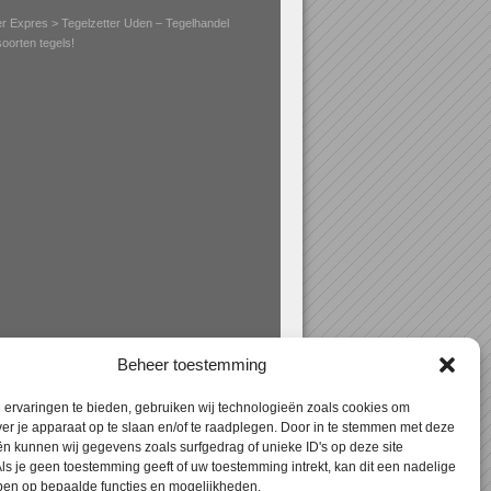
er Expres
> Tegelzetter Uden – Tegelhandel
soorten tegels!
Beheer toestemming
ervaringen te bieden, gebruiken wij technologieën zoals cookies om
ver je apparaat op te slaan en/of te raadplegen. Door in te stemmen met deze
n kunnen wij gegevens zoals surfgedrag of unieke ID's op deze site
ls je geen toestemming geeft of uw toestemming intrekt, kan dit een nadelige
ben op bepaalde functies en mogelijkheden.