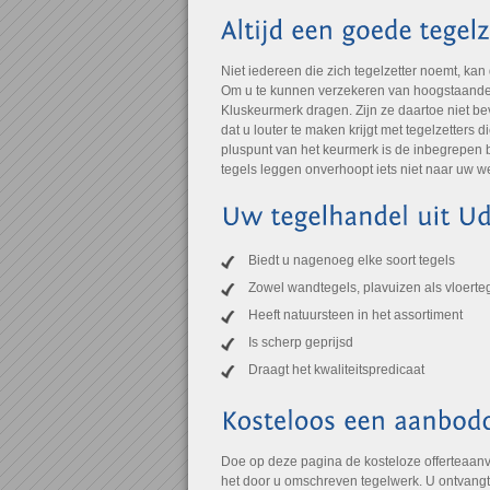
Niet iedereen die zich tegelzetter noemt, kan
Om u te kunnen verzekeren van hoogstaande kw
Kluskeurmerk dragen. Zijn ze daartoe niet bev
dat u louter te maken krijgt met tegelzetters 
pluspunt van het keurmerk is de inbegrepen b
tegels leggen onverhoopt iets niet naar uw w
Biedt u nagenoeg elke soort tegels
Zowel wandtegels, plavuizen als vloerte
Heeft natuursteen in het assortiment
Is scherp geprijsd
Draagt het kwaliteitspredicaat
Doe op deze pagina de kosteloze offerteaanvr
het door u omschreven tegelwerk. U ontvangt 