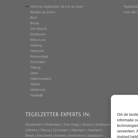
Vind een tegelzetter bij u in de buurt
Tegelzett
Bergen op Zoom
voor alle 
Best
Breda
Den Bosch
Eindhoven
Etten-Leur
Geldrop
Helmond
Roosendaal
Rosmalen
Tilburg
Uden
Valkenswaard
Veghel
Veldhoven
Waalwijk
Om de beste 
informatie o
Amsterdam
|
Rotterdam
|
Den Haag
|
Utrecht
|
Eindhoven
technologieë
|
Almere
|
Tilburg
|
Groningen
|
Nijmegen
|
Haarlem
|
verwerken. A
Breda
|
Enschede
|
Arnhem
|
Amersfoort
|
Apeldoorn
invloed heb