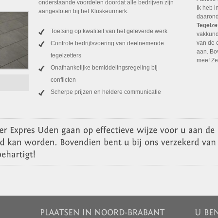
onderstaande voordelen doordat alle bedrijven zijn
Ik heb 
aangesloten bij het Kluskeurmerk:
daarond
Tegelze
Toetsing op kwaliteit van het geleverde werk
vakkund
van de 
Controle bedrijfsvoering van deelnemende
aan. Bov
tegelzetters
mee! Zee
Onafhankelijke bemiddelingsregeling bij
conflicten
Scherpe prijzen en heldere communicatie