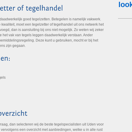
 daadwerkelijk goed tegelzetten. Betegelen is namelijk vakwerk.
aliteit, moet een tegelzetter of tegelhandel uit ons netwerk het
oegd, dan is aansluiting bij ons niet mogelijk. Zo weten wij zeker
die het vak van tegels leggen daadwerkelijk verstaan. Ander
emiddelingsregeling. Deze kunt u gebruiken, mocht er bij het
ens zijn gegaan.
gels
aag, dan selecteren wij de beste tegelspecialisten uit Uden voor
vervolgens een overzicht met aanbiedingen, welke u in alle rust