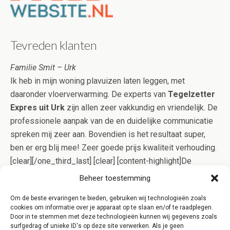
Tevreden klanten
Familie Smit – Urk
Ik heb in mijn woning plavuizen laten leggen, met
daaronder vloerverwarming. De experts van
Tegelzetter
Expres uit Urk
zijn allen zeer vakkundig en vriendelijk. De
professionele aanpak van de en duidelijke communicatie
spreken mij zeer aan. Bovendien is het resultaat super,
ben er erg blij mee! Zeer goede prijs kwaliteit verhouding.
[clear][/one_third_last] [clear] [content-highlight]De
vakmannen van Tegelzetter Expres Urk gaan op effectieve
Beheer toestemming
wijze voor u aan de slag, zodat het tegelwerk meestal in
Om de beste ervaringen te bieden, gebruiken wij technologieën zoals
één dagdeel gelegd kan worden. Bovendien bent u bij ons
cookies om informatie over je apparaat op te slaan en/of te raadplegen.
verzekerd van kwaliteit, doordat het Kluskeurmerk uw
Door in te stemmen met deze technologieën kunnen wij gegevens zoals
surfgedrag of unieke ID's op deze site verwerken. Als je geen
belangen behartigt![/content-highlight]