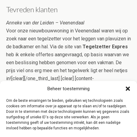
Tevreden klanten
Anneke van der Leiden – Veenendaal
Voor onze nieuwbouwwoning in Veenendaal waren wij op
zoek naar een tegelzetter voor het leggen van plavuizen in
de badkamer en hal. Via de site van
Tegelzetter Expres
heb ik enkele offertes aangevraagd, op basis waarvan we
een beslissing hebben genomen voor een vakman. De
prijs viel ons erg mee en het tegelwerk ligt er heel netjes
in![clear][/one_third_last] [clear] [content-
highlight]Betegelen is specialistisch werk. Onze
Beheer toestemming
specialisten uit Veenendaal bewijzen echter dagelijks dat
Om de beste ervaringen te bieden, gebruiken wij technologieën zoals
goed tegelwerk niet per definitie duur hoeft te zijn. Dit
cookies om informatie over je apparaat op te slaan en/of te raadplegen.
bewijzen wij u graag, vraag daarom eens een offerte aan
Door in te stemmen met deze technologieën kunnen wij gegevens zoals
surfgedrag of unieke ID's op deze site verwerken. Als je geen
voor een opgave op maat![/content-highlight]
toestemming geeft of uw toestemming intrekt, kan dit een nadelige
invloed hebben op bepaalde functies en mogelijkheden.