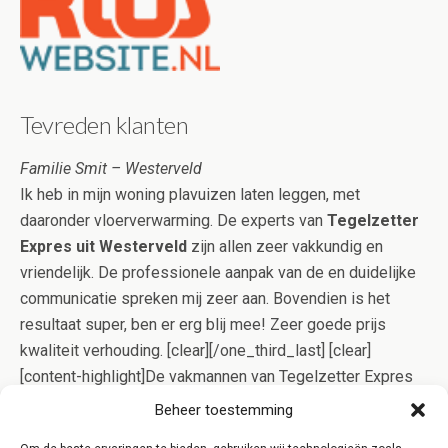
Tevreden klanten
Familie Smit – Westerveld
Ik heb in mijn woning plavuizen laten leggen, met
daaronder vloerverwarming. De experts van
Tegelzetter
Expres uit Westerveld
zijn allen zeer vakkundig en
vriendelijk. De professionele aanpak van de en duidelijke
communicatie spreken mij zeer aan. Bovendien is het
resultaat super, ben er erg blij mee! Zeer goede prijs
kwaliteit verhouding. [clear][/one_third_last] [clear]
[content-highlight]De vakmannen van Tegelzetter Expres
Westerveld gaan op effectieve wijze voor u aan de slag,
Beheer toestemming
zodat het tegelwerk meestal in één dagdeel gelegd kan