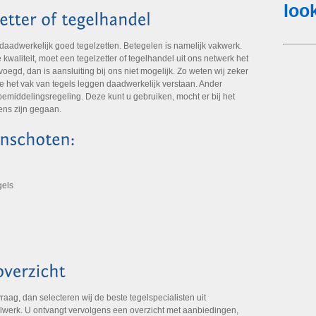
 daadwerkelijk goed tegelzetten. Betegelen is namelijk vakwerk.
aliteit, moet een tegelzetter of tegelhandel uit ons netwerk het
oegd, dan is aansluiting bij ons niet mogelijk. Zo weten wij zeker
die het vak van tegels leggen daadwerkelijk verstaan. Ander
emiddelingsregeling. Deze kunt u gebruiken, mocht er bij het
ens zijn gegaan.
gels
aag, dan selecteren wij de beste tegelspecialisten uit
lwerk. U ontvangt vervolgens een overzicht met aanbiedingen,