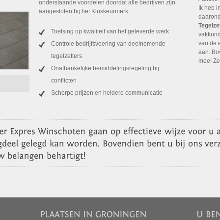
onderstaande voordelen doordat alle bedrijven zijn
Ik heb 
aangesloten bij het Kluskeurmerk:
daarond
Tegelze
Toetsing op kwaliteit van het geleverde werk
vakkund
van de 
Controle bedrijfsvoering van deelnemende
aan. Bov
tegelzetters
mee! Zee
Onafhankelijke bemiddelingsregeling bij
conflicten
Scherpe prijzen en heldere communicatie