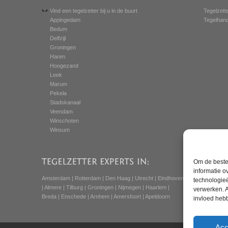
Vind een tegelzetter bij u in de buurt
Tegelzett
Appingedam
Tegelhande
Bedum
Delfzijl
Groningen
Haren
Hoogezand
Leek
Marum
Pekela
Stadskanaal
Veendam
Winschoten
Winsum
Om de beste 
informatie o
Amsterdam
|
Rotterdam
|
Den Haag
|
Utrecht
|
Eindhoven
technologieë
|
Almere
|
Tilburg
|
Groningen
|
Nijmegen
|
Haarlem
|
verwerken. A
Breda
|
Enschede
|
Arnhem
|
Amersfoort
|
Apeldoorn
invloed heb
Acc