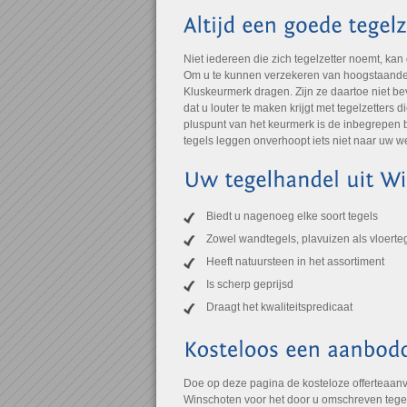
Niet iedereen die zich tegelzetter noemt, kan
Om u te kunnen verzekeren van hoogstaande kw
Kluskeurmerk dragen. Zijn ze daartoe niet bev
dat u louter te maken krijgt met tegelzetters 
pluspunt van het keurmerk is de inbegrepen b
tegels leggen onverhoopt iets niet naar uw w
Biedt u nagenoeg elke soort tegels
Zowel wandtegels, plavuizen als vloerte
Heeft natuursteen in het assortiment
Is scherp geprijsd
Draagt het kwaliteitspredicaat
Doe op deze pagina de kosteloze offerteaanvr
Winschoten voor het door u omschreven tege