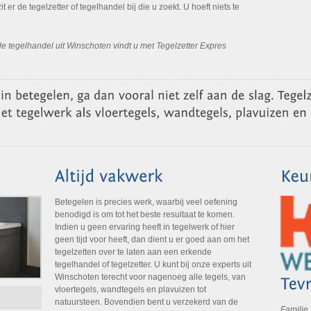
it er de tegelzetter of tegelhandel bij die u zoekt. U hoeft niets te
 tegelhandel uit Winschoten vindt u met Tegelzetter Expres
Betegelen is precies werk, waarbij veel oefening
benodigd is om tot het beste resultaat te komen.
Indien u geen ervaring heeft in tegelwerk of hier
geen tijd voor heeft, dan dient u er goed aan om het
tegelzetten over te laten aan een erkende
tegelhandel of tegelzetter. U kunt bij onze experts uit
Winschoten terecht voor nagenoeg alle tegels, van
vloertegels, wandtegels en plavuizen tot
natuursteen. Bovendien bent u verzekerd van de
Familie