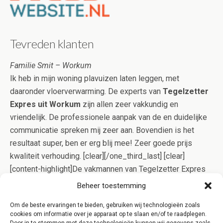
Tevreden klanten
Familie Smit – Workum
Ik heb in mijn woning plavuizen laten leggen, met
daaronder vloerverwarming. De experts van
Tegelzetter
Expres uit Workum
zijn allen zeer vakkundig en
vriendelijk. De professionele aanpak van de en duidelijke
communicatie spreken mij zeer aan. Bovendien is het
resultaat super, ben er erg blij mee! Zeer goede prijs
kwaliteit verhouding. [clear][/one_third_last] [clear]
[content-highlight]De vakmannen van Tegelzetter Expres
Workum gaan op effectieve wijze voor u aan de slag,
Beheer toestemming
zodat het tegelwerk meestal in één dagdeel gelegd kan
Om de beste ervaringen te bieden, gebruiken wij technologieën zoals
worden. Bovendien bent u bij ons verzekerd van kwaliteit,
cookies om informatie over je apparaat op te slaan en/of te raadplegen.
doordat het Kluskeurmerk uw belangen behartigt!