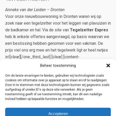
Anneke van der Leiden – Dronten
Voor onze nieuwbouwwoning in Dronten waren wij op
zoek naar een tegelzetter voor het leggen van plavuizen in
de badkamer en hal. Via de site van
Tegelzetter Expres
heb ik enkele offertes aangevraagd, op basis waarvan we
een beslissing hebben genomen voor een vakman. De
prijs viel ons erg mee en het tegelwerk ligt er heel netjes
in![clear][/one_third_last] [clear] [content-
highlight]Betegelen is specialistisch werk. Onze
Beheer toestemming
specialisten uit Dronten bewijzen echter dagelijks dat
Om de beste ervaringen te bieden, gebruiken wij technologieën zoals
goed tegelwerk niet per definitie duur hoeft te zijn. Dit
cookies om informatie over je apparaat op te slaan en/of te raadplegen.
bewijzen wij u graag, vraag daarom eens een offerte aan
Door in te stemmen met deze technologieën kunnen wij gegevens zoals
surfgedrag of unieke ID's op deze site verwerken. Als je geen
voor een opgave op maat![/content-highlight]
toestemming geeft of uw toestemming intrekt, kan dit een nadelige
invloed hebben op bepaalde functies en mogelijkheden.
Accepteren